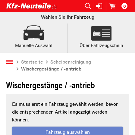
0
Open submenu (Ersatzteile:)
Ersatzteile:
Artikel im
W
Wählen Sie Ihr Fahrzeug
Manuelle Auswahl
Über Fahrzeugschein
Startseite
Scheibenreinigung
Wischergestänge / -antrieb
Wischergestänge / -antrieb
Es muss erst ein Fahrzeug gewählt werden, bevor
die entsprechenden Artikel angezeigt werden
können.
Fahrzeug auswählen