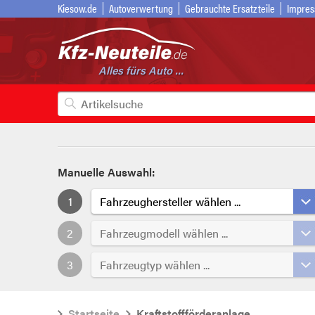
Kiesow.de
Autoverwertung
Gebrauchte Ersatzteile
Impre
Alles fürs Auto ...
Manuelle Auswahl:
1
Fahrzeughersteller wählen ...
2
Fahrzeugmodell wählen ...
3
Fahrzeugtyp wählen ...
Startseite
Kraftstoffförderanlage