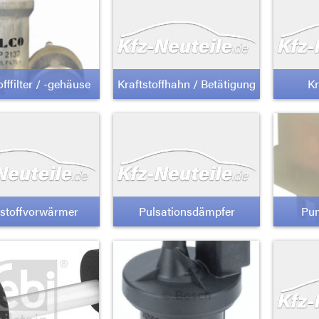
offfilter / -gehäuse
Kraftstoffhahn / Betätigung
Kr
tstoffvorwärmer
Pulsationsdämpfer
Pum