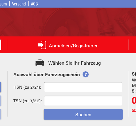
ssum
Versand
AGB
Anmelden/Registrieren
Wählen Sie Ihr Fahrzeug
S
Auswahl über Fahrzeugschein
?
W
Mo
HSN (zu 2/2.1):
8
TSN (zu 3/2.2):
s