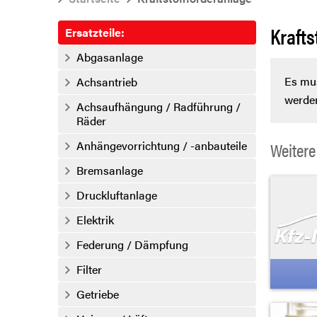
Krafts
Ersatzteile:
Abgasanlage
Es mus
Achsantrieb
werde
Achsaufhängung / Radführung /
Räder
Anhängevorrichtung / -anbauteile
Weitere
Bremsanlage
Druckluftanlage
Elektrik
Federung / Dämpfung
Filter
Getriebe