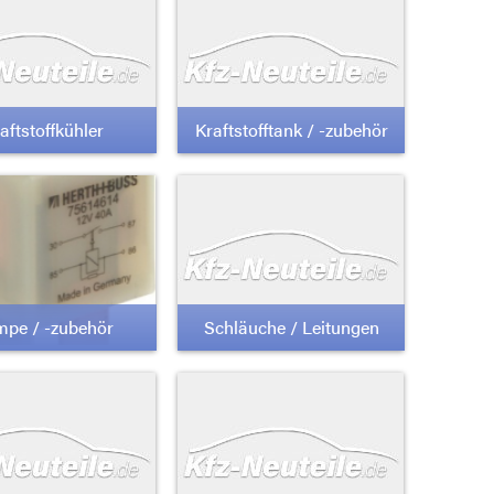
aftstoffkühler
Kraftstofftank / -zubehör
pe / -zubehör
Schläuche / Leitungen