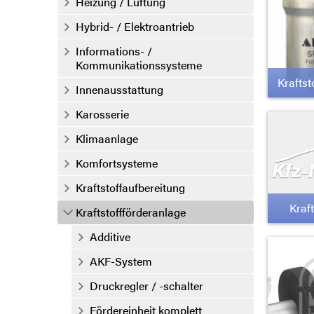
Heizung / Lüftung
Hybrid- / Elektroantrieb
Informations- /
Kommunikationssysteme
Kraftst
Innenausstattung
Karosserie
Klimaanlage
Komfortsysteme
Kraftstoffaufbereitung
Kraf
Kraftstoffförderanlage
Additive
AKF-System
Druckregler / -schalter
Fördereinheit komplett