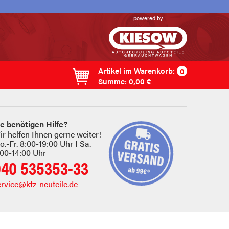
powered by
Artikel im
Warenkorb
:
0
Summe:
0,00 €
ie benötigen Hilfe?
ir helfen Ihnen gerne weiter!
.-Fr. 8:00-19:00 Uhr I Sa.
:00-14:00 Uhr
040 535353-33
ervice@kfz-neuteile.de