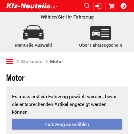
0
Open submenu (Ersatzteile:)
Ersatzteile:
Artikel im
W
Wählen Sie Ihr Fahrzeug
Manuelle Auswahl
Über Fahrzeugschein
Startseite
Motor
Motor
Es muss erst ein Fahrzeug gewählt werden, bevor
die entsprechenden Artikel angezeigt werden
können.
Fahrzeug auswählen