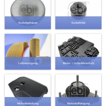
Kurbelgehäuse
Kurbeltrieb
Luftversorgung
Motor- / Unterfahrschutz
Motorabdeckung
Motoraufhängung