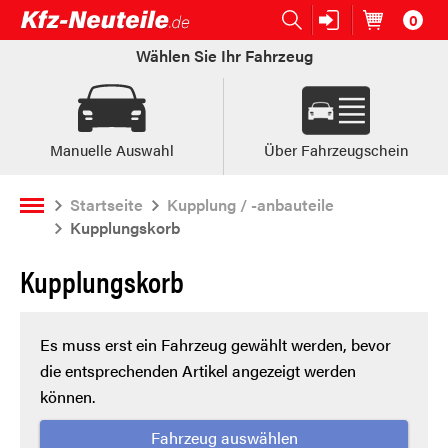
0
Open submenu (Ersatzteile:)
Ersatzteile:
Artikel im
W
Wählen Sie Ihr Fahrzeug
Manuelle Auswahl
Über Fahrzeugschein
Startseite
Kupplung / -anbauteile
Kupplungskorb
Kupplungskorb
Es muss erst ein Fahrzeug gewählt werden, bevor
die entsprechenden Artikel angezeigt werden
können.
Fahrzeug auswählen