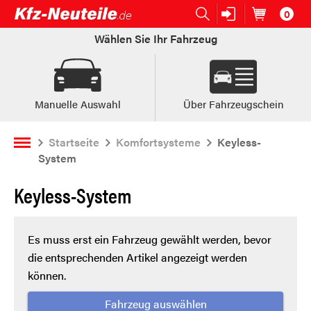
0
Open submenu (Ersatzteile:)
Ersatzteile:
Artikel im
W
Wählen Sie Ihr Fahrzeug
Manuelle Auswahl
Über Fahrzeugschein
Startseite
Komfortsysteme
Keyless-
System
Keyless-System
Es muss erst ein Fahrzeug gewählt werden, bevor
die entsprechenden Artikel angezeigt werden
können.
Fahrzeug auswählen