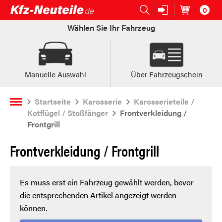
0
Open submenu (Ersatzteile:)
Ersatzteile:
Artikel im
W
Wählen Sie Ihr Fahrzeug
Manuelle Auswahl
Über Fahrzeugschein
Startseite
Karosserie
Karosserieteile /
Kotflügel / Stoßfänger
Frontverkleidung /
Frontgrill
Frontverkleidung / Frontgrill
Es muss erst ein Fahrzeug gewählt werden, bevor
die entsprechenden Artikel angezeigt werden
können.