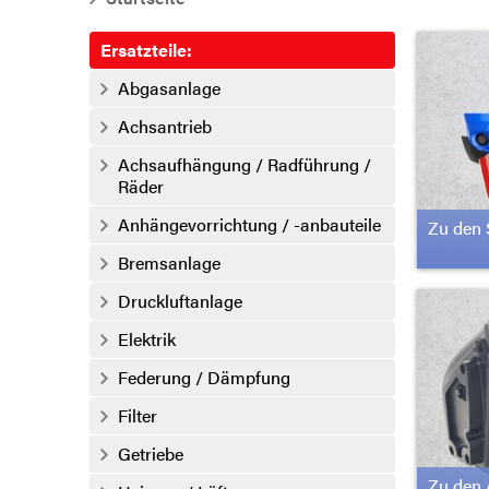
Ersatzteile:
Abgasanlage
Achsantrieb
Achsaufhängung / Radführung /
Räder
Anhängevorrichtung / -anbauteile
Zu den 
Bremsanlage
Druckluftanlage
Elektrik
Federung / Dämpfung
Filter
Getriebe
Zu den 