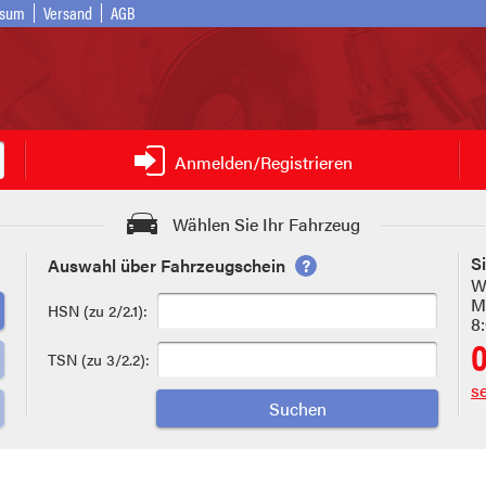
ssum
Versand
AGB
Anmelden/Registrieren
Wählen Sie Ihr Fahrzeug
S
Auswahl über Fahrzeugschein
?
W
Mo
HSN (zu 2/2.1):
8
TSN (zu 3/2.2):
s