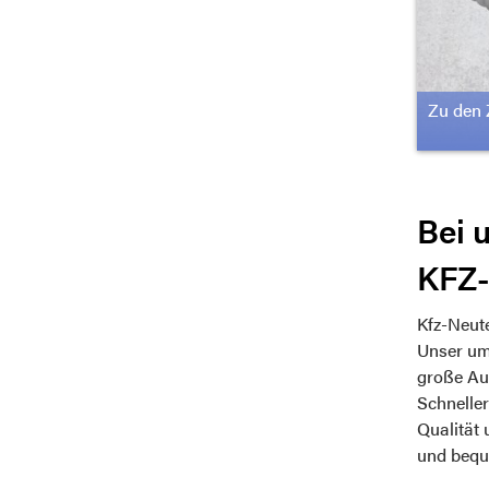
Zu den 
Bei u
KFZ-
Kfz-Neute
Unser umf
große Au
Schnelle
Qualität 
und beque