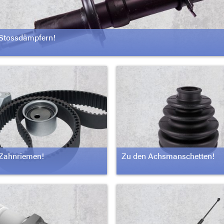
Stossdämpfern!
Zahnriemen!
Zu den Achsmanschetten!