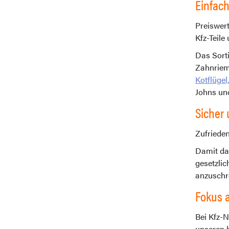
Einfac
Preiswert
Kfz-Teile
Das Sorti
Zahnriem
Kotflügel
Johns und
Sicher 
Zufrieden
Damit da
gesetzlic
anzuschre
Fokus a
Bei Kfz-N
unseren b