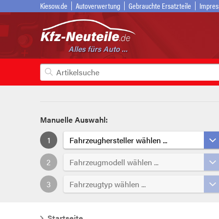
Kiesow.de
Autoverwertung
Gebrauchte Ersatzteile
Impre
Alles fürs Auto ...
Manuelle Auswahl:
1
Fahrzeughersteller wählen ...
2
Fahrzeugmodell wählen ...
3
Fahrzeugtyp wählen ...
Startseite