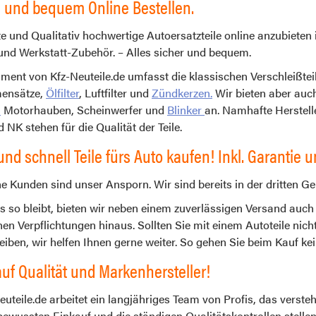
h und bequem Online Bestellen.
e und Qualitativ hochwertige Autoersatzteile online anzubieten 
 und Werkstatt-Zubehör. – Alles sicher und bequem.
ment von Kfz-Neuteile.de umfasst die klassischen Verschleißtei
ensätze,
Ölfilter
, Luftfilter und
Zündkerzen.
Wir bieten aber au
,
Motorhauben, Scheinwerfer und
Blinker
an. Namhafte Herstelle
 NK stehen für die Qualität der Teile.
und schnell Teile fürs Auto kaufen! Inkl. Garantie
e Kunden sind unser Ansporn. Wir sind bereits in der dritten Gen
s so bleibt, bieten wir neben einem zuverlässigen Versand auc
hen Verpflichtungen hinaus. Sollten Sie mit einem Autoteile nich
iben, wir helfen Ihnen gerne weiter. So gehen Sie beim Kauf kein
uf Qualität und Markenhersteller!
euteile.de arbeitet ein langjähriges Team von Profis, das versteh
ewussten Einkauf und die ständigen Qualitätskontrollen stellen