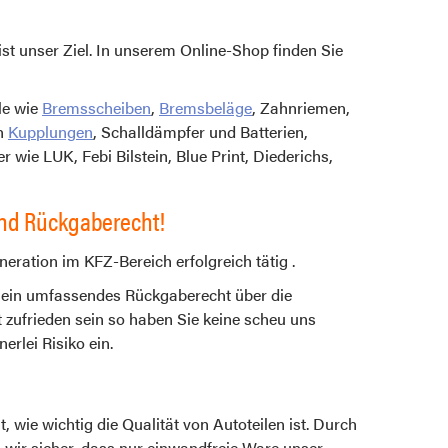
ist unser Ziel. In unserem Online-Shop finden Sie
le wie
Bremsscheiben
,
Bremsbeläge
, Zahnriemen,
ch
Kupplungen
, Schalldämpfer und Batterien,
r wie LUK, Febi Bilstein, Blue Print, Diederichs,
 und Rückgaberecht!
eration im KFZ-Bereich erfolgreich tätig .
h ein umfassendes Rückgaberecht über die
t zufrieden sein so haben Sie keine scheu uns
erlei Risiko ein.
t, wie wichtig die Qualität von Autoteilen ist. Durch
 wir sicher, dass nur einwandfreie Ware unser