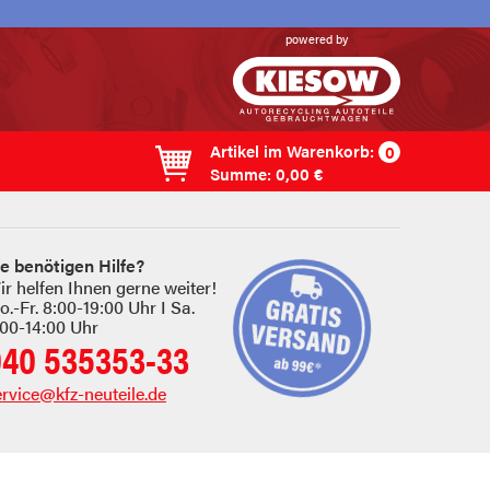
powered by
Artikel im
Warenkorb
:
0
Summe:
0,00 €
ie benötigen Hilfe?
ir helfen Ihnen gerne weiter!
.-Fr. 8:00-19:00 Uhr I Sa.
:00-14:00 Uhr
040 535353-33
ervice@kfz-neuteile.de