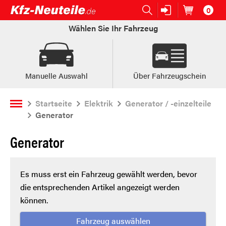
0
Open submenu (Ersatzteile:)
Ersatzteile:
Artikel im
W
Wählen Sie Ihr Fahrzeug
Manuelle Auswahl
Über Fahrzeugschein
Startseite
Elektrik
Generator / -einzelteile
Generator
Generator
Es muss erst ein Fahrzeug gewählt werden, bevor
die entsprechenden Artikel angezeigt werden
können.
Fahrzeug auswählen