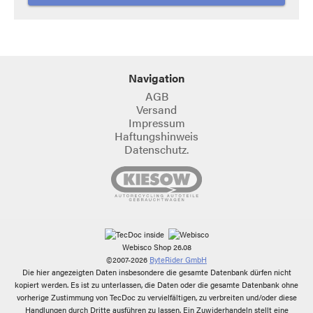
Navigation
AGB
Versand
Impressum
Haftungshinweis
Datenschutz.
Webisco Shop 26.08
©2007-2026
ByteRider GmbH
Die hier angezeigten Daten insbesondere die gesamte Datenbank dürfen nicht
kopiert werden. Es ist zu unterlassen, die Daten oder die gesamte Datenbank ohne
vorherige Zustimmung von TecDoc zu vervielfältigen, zu verbreiten und/oder diese
Handlungen durch Dritte ausführen zu lassen. Ein Zuwiderhandeln stellt eine