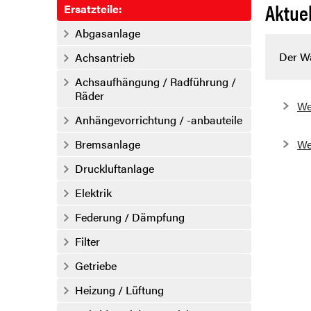
Aktue
Ersatzteile:
Abgasanlage
Der Wa
Achsantrieb
Achsaufhängung / Radführung /
Räder
We
Anhängevorrichtung / -anbauteile
Bremsanlage
We
Druckluftanlage
Elektrik
Federung / Dämpfung
Filter
Getriebe
Heizung / Lüftung