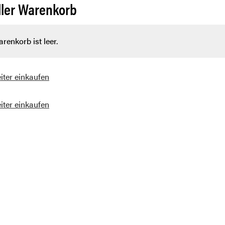
ller Warenkorb
renkorb ist leer.
iter einkaufen
iter einkaufen