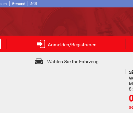
ssum
Versand
AGB
Anmelden/Registrieren
Wählen Sie Ihr Fahrzeug
S
W
Mo
8
s