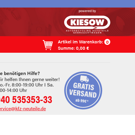
powered by
Artikel im
Warenkorb
:
0
Summe:
0,00 €
ie benötigen Hilfe?
ir helfen Ihnen gerne weiter!
.-Fr. 8:00-19:00 Uhr I Sa.
:00-14:00 Uhr
040 535353-33
ervice@kfz-neuteile.de