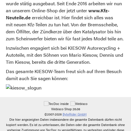
wurde stätig ausgebaut. Seit Ende 2016 arbeiten wir nun
an unserem Online-Shop der jetzt unter
www.Kfz-
Neuteile.de
erreichbar ist. Hier findet sich alles was
mit neuen Kfz-Teilen zu tun hat. Von der Bremsscheibe,
dem Ölfilter, der Zündkerze über den Katalysator bis hin
zum Scheinwerfer bieten wir für fast jedes Model teile an.
Inzwischen engagiert sich bei KIESOW Autorecycling +
Autoteile, mit den Söhnen von Mario Kiesow, Dennis und
Tim Kiesow, bereits die dritte Generation.
Das gesamte KIESOW-Team freut sich auf Ihren Besuch
damit auch Sie sagen können:
Webisco Shop 26.08
©2007-2026
ByteRider GmbH
Die hier angezeigten Daten insbesondere die gesamte Datenbank dürfen nicht
kopiert werden. Es ist zu unterlassen, die Daten oder die gesamte Datenbank ohne
vorherige Zustimmung von TecDoc zu vervielfältigen, zu verbreiten und/oder diese