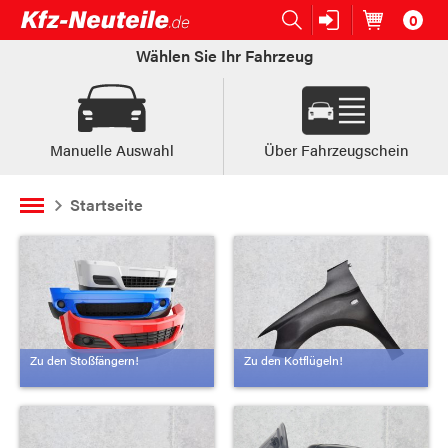
0
Open submenu (Ersatzteile:)
Ersatzteile:
Artikel im
W
Wählen Sie Ihr Fahrzeug
Manuelle Auswahl
Über Fahrzeugschein
Startseite
Zu den Stoßfängern!
Zu den Kotflügeln!