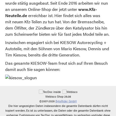
wurde stätig ausgebaut. Seit Ende 2016 arbeiten wir nun
an unserem Online-Shop der jetzt unter
www.Kfz-
Neuteile.de
erreichbar ist. Hier findet sich alles was
mit neuen Kfz-Teilen zu tun hat. Von der Bremsscheibe,
dem Ölfilter, der Zündkerze über den Katalysator bis hin
zum Scheinwerfer bieten wir für fast jedes Model teile an.
Inzwischen engagiert sich bei KIESOW Autorecycling +
Autoteile, mit den Söhnen von Mario Kiesow, Dennis und
Tim Kiesow, bereits die dritte Generation.
Das gesamte KIESOW-Team freut sich auf Ihren Besuch
damit auch Sie sagen können:
Webisco Shop 26.08
©2007-2026
ByteRider GmbH
Die hier angezeigten Daten insbesondere die gesamte Datenbank dürfen nicht
kopiert werden. Es ist zu unterlassen, die Daten oder die gesamte Datenbank ohne
vorherige Zustimmung von TecDoc zu vervielfältigen, zu verbreiten und/oder diese