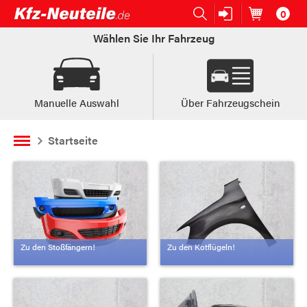
0
Open submenu (Ersatzteile:)
Ersatzteile:
Artikel im
W
Wählen Sie Ihr Fahrzeug
Manuelle Auswahl
Über Fahrzeugschein
Startseite
Zu den Stoßfängern!
Zu den Kotflügeln!