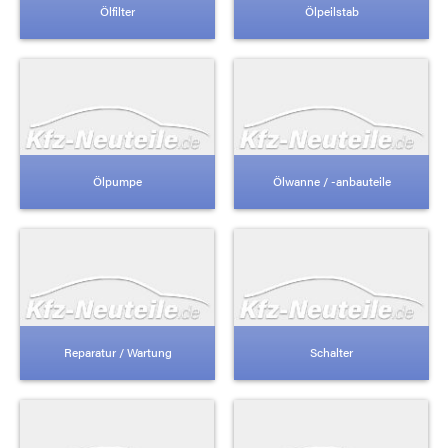
Ölfilter
Ölpeilstab
Ölpumpe
Ölwanne / -anbauteile
Reparatur / Wartung
Schalter