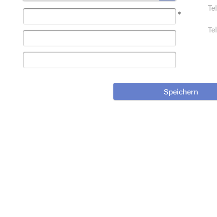
Te
*
Te