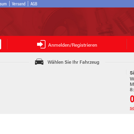
ssum
Versand
AGB
Anmelden/Registrieren
Wählen Sie Ihr Fahrzeug
S
W
Mo
8
s