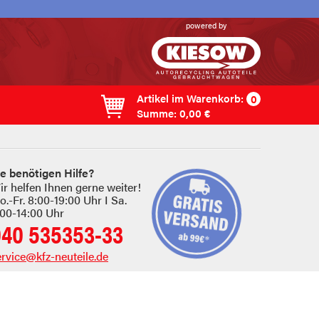
powered by
Artikel im
Warenkorb
:
0
Summe:
0,00 €
ie benötigen Hilfe?
ir helfen Ihnen gerne weiter!
.-Fr. 8:00-19:00 Uhr I Sa.
:00-14:00 Uhr
040 535353-33
ervice@kfz-neuteile.de