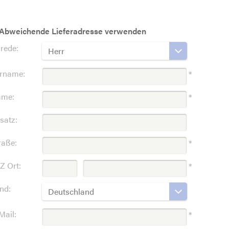
Abweichende Lieferadresse verwenden
rede:
Herr
rname:
*
me:
*
satz:
raße:
*
Z Ort:
*
nd:
Deutschland
Mail:
*