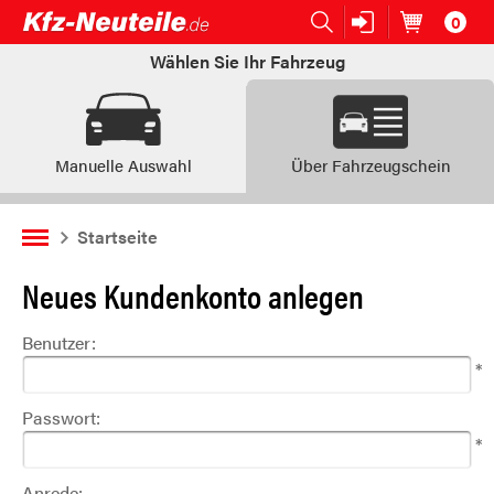
0
Open submenu (Ersatzteile:)
Ersatzteile:
Artikel im
W
Wählen Sie Ihr Fahrzeug
Manuelle Auswahl
Über Fahrzeugschein
Startseite
Neues Kundenkonto anlegen
Benutzer:
*
Passwort:
*
Anrede: