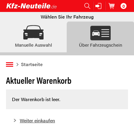
0
Open submenu (Ersatzteile:)
Ersatzteile:
Artikel im
W
Wählen Sie Ihr Fahrzeug
Manuelle Auswahl
Über Fahrzeugschein
Startseite
Aktueller Warenkorb
Der Warenkorb ist leer.
Weiter einkaufen