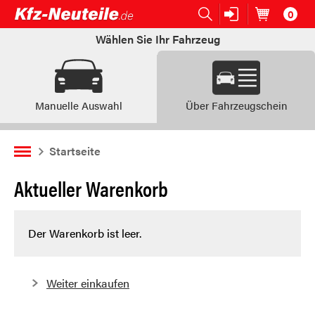
0
Open submenu (Ersatzteile:)
Ersatzteile:
Artikel im
W
Wählen Sie Ihr Fahrzeug
Manuelle Auswahl
Über Fahrzeugschein
Startseite
Aktueller Warenkorb
Der Warenkorb ist leer.
Weiter einkaufen