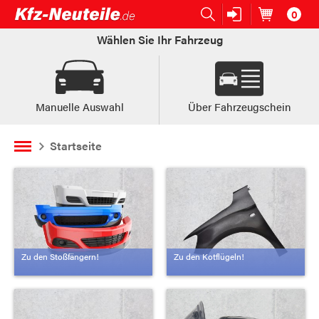
0
Open submenu (Ersatzteile:)
Ersatzteile:
Artikel im
W
Wählen Sie Ihr Fahrzeug
Manuelle Auswahl
Über Fahrzeugschein
Startseite
Zu den Stoßfängern!
Zu den Kotflügeln!