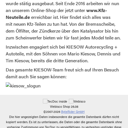
wurde stätig ausgebaut. Seit Ende 2016 arbeiten wir nun
an unserem Online-Shop der jetzt unter
www.Kfz-
Neuteile.de
erreichbar ist. Hier findet sich alles was
mit neuen Kfz-Teilen zu tun hat. Von der Bremsscheibe,
dem Ölfilter, der Zündkerze über den Katalysator bis hin
zum Scheinwerfer bieten wir für fast jedes Model teile an.
Inzwischen engagiert sich bei KIESOW Autorecycling +
Autoteile, mit den Söhnen von Mario Kiesow, Dennis und
Tim Kiesow, bereits die dritte Generation.
Das gesamte KIESOW-Team freut sich auf Ihren Besuch
damit auch Sie sagen können:
Webisco Shop 26.08
©2007-2026
ByteRider GmbH
Die hier angezeigten Daten insbesondere die gesamte Datenbank dürfen nicht
kopiert werden. Es ist zu unterlassen, die Daten oder die gesamte Datenbank ohne
vorherige Zustimmung von TecDoc zu vervielfältigen, zu verbreiten und/oder diese