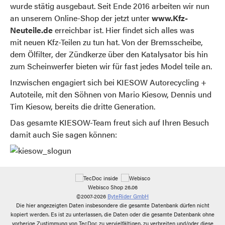
wurde stätig ausgebaut. Seit Ende 2016 arbeiten wir nun
an unserem Online-Shop der jetzt unter
www.Kfz-
Neuteile.de
erreichbar ist. Hier findet sich alles was
mit neuen Kfz-Teilen zu tun hat. Von der Bremsscheibe,
dem Ölfilter, der Zündkerze über den Katalysator bis hin
zum Scheinwerfer bieten wir für fast jedes Model teile an.
Inzwischen engagiert sich bei KIESOW Autorecycling +
Autoteile, mit den Söhnen von Mario Kiesow, Dennis und
Tim Kiesow, bereits die dritte Generation.
Das gesamte KIESOW-Team freut sich auf Ihren Besuch
damit auch Sie sagen können:
Webisco Shop 26.06
©2007-2026
ByteRider GmbH
Die hier angezeigten Daten insbesondere die gesamte Datenbank dürfen nicht
kopiert werden. Es ist zu unterlassen, die Daten oder die gesamte Datenbank ohne
vorherige Zustimmung von TecDoc zu vervielfältigen, zu verbreiten und/oder diese