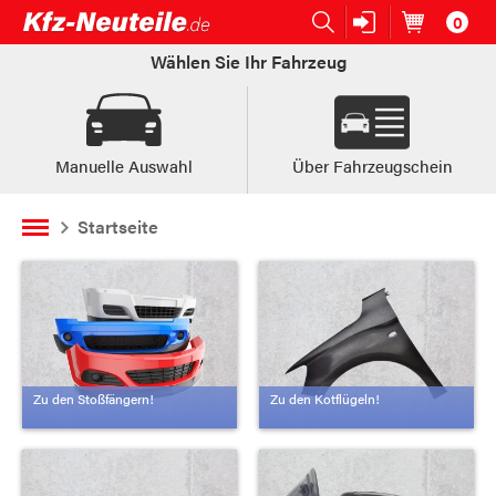
0
Open submenu (Ersatzteile:)
Ersatzteile:
Artikel im
W
Wählen Sie Ihr Fahrzeug
Manuelle Auswahl
Über Fahrzeugschein
Startseite
Zu den Stoßfängern!
Zu den Kotflügeln!