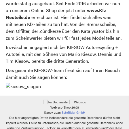
wurde stätig ausgebaut. Seit Ende 2016 arbeiten wir nun
an unserem Online-Shop der jetzt unter
www.Kfz-
Neuteile.de
erreichbar ist. Hier findet sich alles was
mit neuen Kfz-Teilen zu tun hat. Von der Bremsscheibe,
dem Ölfilter, der Zündkerze über den Katalysator bis hin
zum Scheinwerfer bieten wir für fast jedes Model teile an.
Inzwischen engagiert sich bei KIESOW Autorecycling +
Autoteile, mit den Söhnen von Mario Kiesow, Dennis und
Tim Kiesow, bereits die dritte Generation.
Das gesamte KIESOW-Team freut sich auf Ihren Besuch
damit auch Sie sagen können:
Webisco Shop 26.08
©2007-2026
ByteRider GmbH
Die hier angezeigten Daten insbesondere die gesamte Datenbank dürfen nicht
kopiert werden. Es ist zu unterlassen, die Daten oder die gesamte Datenbank ohne
vorherige Zustimmung von TecDoc zu vervielfältigen, zu verbreiten und/oder diese