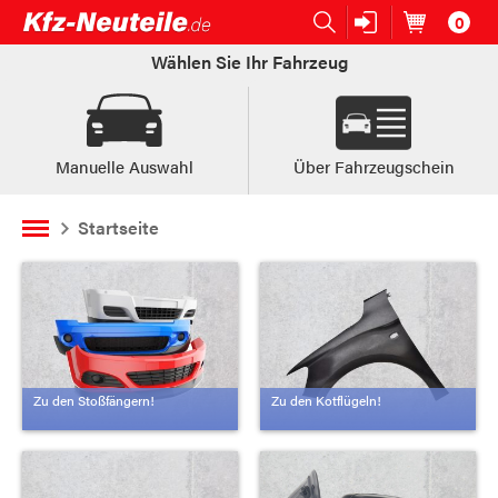
0
Open submenu (Ersatzteile:)
Ersatzteile:
Artikel im
W
Wählen Sie Ihr Fahrzeug
Manuelle Auswahl
Über Fahrzeugschein
Startseite
Zu den Stoßfängern!
Zu den Kotflügeln!