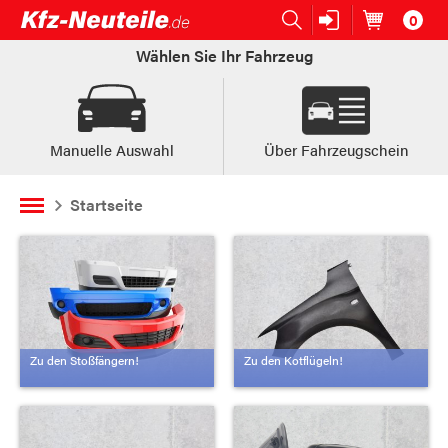
0
Open submenu (Ersatzteile:)
Ersatzteile:
Artikel im
W
Wählen Sie Ihr Fahrzeug
Manuelle Auswahl
Über Fahrzeugschein
Startseite
Zu den Stoßfängern!
Zu den Kotflügeln!