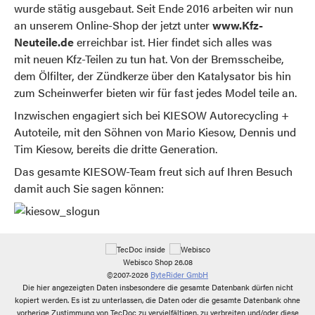
wurde stätig ausgebaut. Seit Ende 2016 arbeiten wir nun
an unserem Online-Shop der jetzt unter
www.Kfz-
Neuteile.de
erreichbar ist. Hier findet sich alles was
mit neuen Kfz-Teilen zu tun hat. Von der Bremsscheibe,
dem Ölfilter, der Zündkerze über den Katalysator bis hin
zum Scheinwerfer bieten wir für fast jedes Model teile an.
Inzwischen engagiert sich bei KIESOW Autorecycling +
Autoteile, mit den Söhnen von Mario Kiesow, Dennis und
Tim Kiesow, bereits die dritte Generation.
Das gesamte KIESOW-Team freut sich auf Ihren Besuch
damit auch Sie sagen können:
Webisco Shop 26.08
©2007-2026
ByteRider GmbH
Die hier angezeigten Daten insbesondere die gesamte Datenbank dürfen nicht
kopiert werden. Es ist zu unterlassen, die Daten oder die gesamte Datenbank ohne
vorherige Zustimmung von TecDoc zu vervielfältigen, zu verbreiten und/oder diese