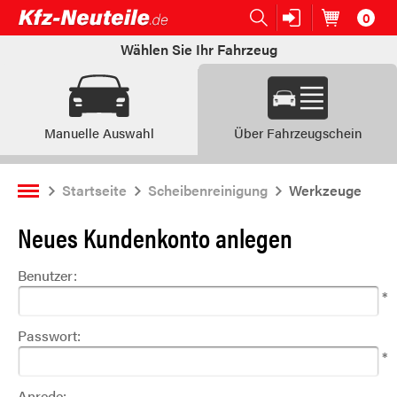
0
Open submenu (Ersatzteile:)
Ersatzteile:
Artikel im
W
Wählen Sie Ihr Fahrzeug
Manuelle Auswahl
Über Fahrzeugschein
Startseite
Scheibenreinigung
Werkzeuge
Neues Kundenkonto anlegen
Benutzer:
*
Passwort:
*
Anrede: