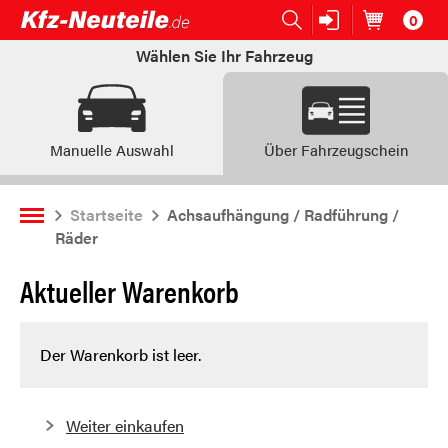
0
Open submenu (Ersatzteile:)
Ersatzteile:
Artikel im
W
Wählen Sie Ihr Fahrzeug
Manuelle Auswahl
Über Fahrzeugschein
Startseite
Achsaufhängung / Radführung /
Räder
Aktueller Warenkorb
Der Warenkorb ist leer.
Weiter einkaufen