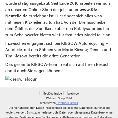
wurde stätig ausgebaut. Seit Ende 2016 arbeiten wir nun
an unserem Online-Shop der jetzt unter
www.Kfz-
Neuteile.de
erreichbar ist. Hier findet sich alles was
mit neuen Kfz-Teilen zu tun hat. Von der Bremsscheibe,
dem Ölfilter, der Zündkerze über den Katalysator bis hin
zum Scheinwerfer bieten wir für fast jedes Model teile an.
Inzwischen engagiert sich bei KIESOW Autorecycling +
Autoteile, mit den Söhnen von Mario Kiesow, Dennis und
Tim Kiesow, bereits die dritte Generation.
Das gesamte KIESOW-Team freut sich auf Ihren Besuch
damit auch Sie sagen können:
Webisco Shop 26.08
©2007-2026
ByteRider GmbH
Die hier angezeigten Daten insbesondere die gesamte Datenbank dürfen nicht
kopiert werden. Es ist zu unterlassen, die Daten oder die gesamte Datenbank ohne
vorherige Zustimmung von TecDoc zu vervielfältigen, zu verbreiten und/oder diese