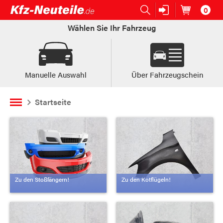
0
Open submenu (Ersatzteile:)
Ersatzteile:
Artikel im
W
Wählen Sie Ihr Fahrzeug
Manuelle Auswahl
Über Fahrzeugschein
Startseite
Zu den Stoßfängern!
Zu den Kotflügeln!