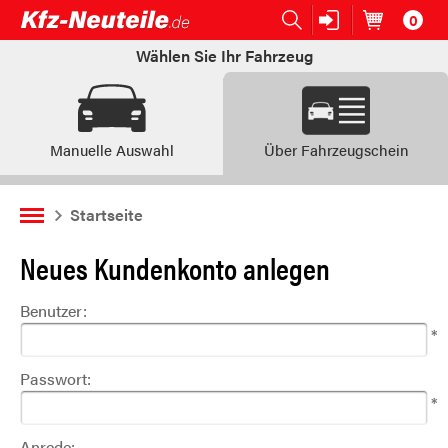
0
Open submenu (Ersatzteile:)
Ersatzteile:
Artikel im
W
Wählen Sie Ihr Fahrzeug
Manuelle Auswahl
Über Fahrzeugschein
Startseite
Neues Kundenkonto anlegen
Benutzer:
*
Passwort:
*
Anrede: